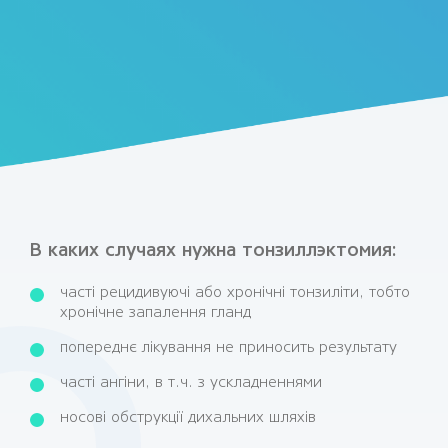
В каких случаях нужна тонзиллэктомия:
часті рецидивуючі або хронічні тонзиліти, тобто
хронічне запалення гланд
попереднє лікування не приносить результату
часті ангіни, в т.ч. з ускладненнями
носові обструкції дихальних шляхів