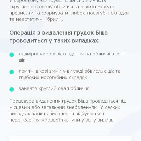
У дорослому віці грудки Біша спричиняють
скругленість овалу обличчя, а з віком можуть
провисати та формувати глибокі носогубні складки
та неестетичні “брилі”.
Операція з видалення грудок Біша
проводиться у таких випадках:
надмірні жирові відкладення на обличчі в зоні
щік
помітні вікові зміни у вигляді обвислих щік та
глибоких носогубних складок
занадто круглий овал обличчя
Процедура видалення грудок Біша проводиться під
місцевим або загальним знеболенням. У деяких
випадках замість видалення відбувається
перенесення жирової тканини у зону вилиць.