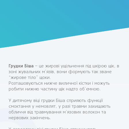
Грудки Біша
– це жирові ущільнення під шкірою щік, в
зоні жувальних м’язів, вони формують так зване
“жирове тіло” щоки.
Розташовуються нижче виличної кістки і можуть
робити нижню частину щік надто об’ємною.
У дитячому віці грудки Біша сприяють функції
смоктання у немовлят, у разі травми захищають
обличчя від травмування м’язових волокон та
нервових закінчень.